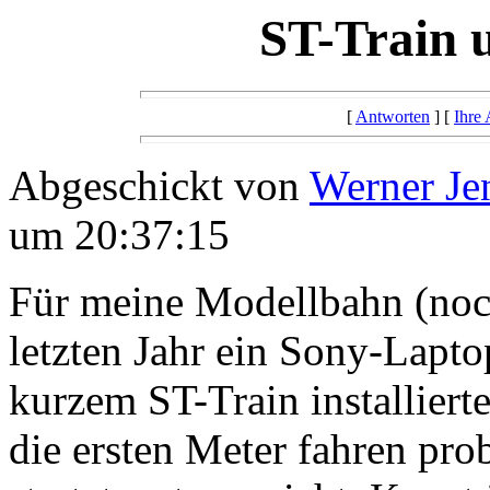
ST-Train 
[
Antworten
] [
Ihre
Abgeschickt von
Werner Je
um 20:37:15
Für meine Modellbahn (noch
letzten Jahr ein Sony-Lapt
kurzem ST-Train installiert
die ersten Meter fahren prob