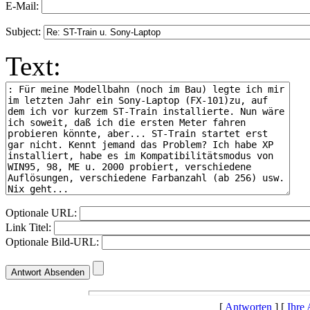
E-Mail:
Subject:
Text:
Optionale URL:
Link Titel:
Optionale Bild-URL:
[
Antworten
] [
Ihre