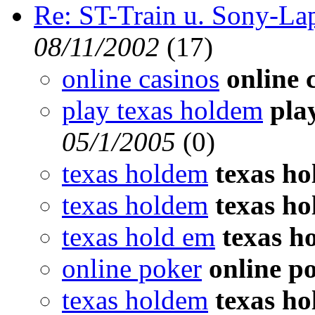
Re: ST-Train u. Sony-La
08/11/2002
(
17)
online casinos
online 
play texas holdem
pla
05/1/2005
(
0)
texas holdem
texas h
texas holdem
texas h
texas hold em
texas h
online poker
online p
texas holdem
texas h